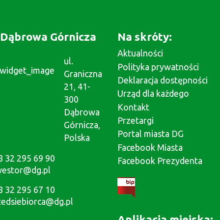
Dąbrowa Górnicza
Na skróty:
Aktualności
ul.
Polityka prywatności
Graniczna
Deklaracja dostępności
21, 41-
Urząd dla każdego
300
Kontakt
Dąbrowa
Przetargi
Górnicza,
Portal miasta DG
Polska
Facebook Miasta
8 32 295 69 90
Facebook Prezydenta
westor@dg.pl
8 32 295 67 10
zedsiebiorca@dg.pl
Aplikacja miejska: