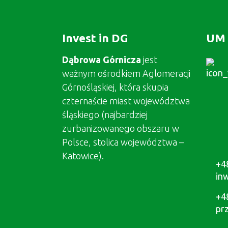
Invest in DG
UM 
Dąbrowa Górnicza
jest
ważnym ośrodkiem Aglomeracji
Górnośląskiej, która skupia
czternaście miast województwa
śląskiego (najbardziej
zurbanizowanego obszaru w
Polsce, stolica województwa –
Katowice).
+4
in
+4
pr