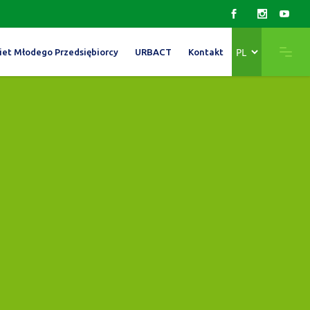
Wybierz
iet Młodego Przedsiębiorcy
URBACT
Kontakt
język