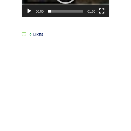
00:00
01:50
0
LIKES