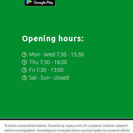
Opening hours:
Mon - Wed 7:30 - 15:30
Thu 7:30 - 18:00
Fri 7:30 - 13:00
Sat - Sun - closed
Ta strona używa plików cookies. Dowiedz się więcej o celu ich używania i zmianie ustawień
Projekt i wykonanie:
.gold studio digital
cookies w przeglądarce. Korzystając ze niniejszej strony wyrażasz zgodę na używanie plików