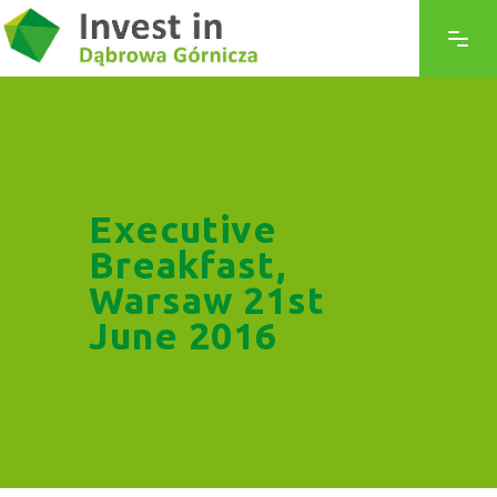
Executive
Breakfast,
Warsaw 21st
June 2016