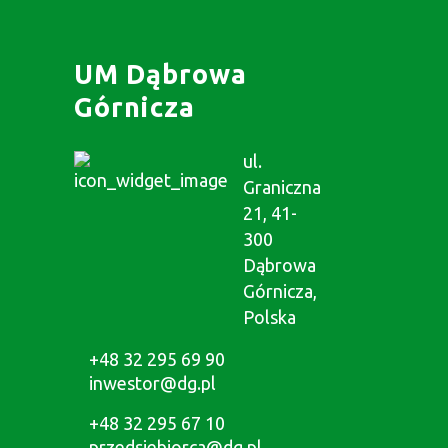
UM Dąbrowa
Górnicza
ul.
Graniczna
21, 41-
300
Dąbrowa
Górnicza,
Polska
+48 32 295 69 90
inwestor@dg.pl
+48 32 295 67 10
przedsiebiorca@dg.pl