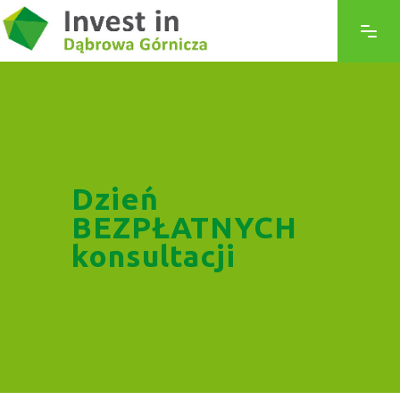
Dzień
BEZPŁATNYCH
konsultacji